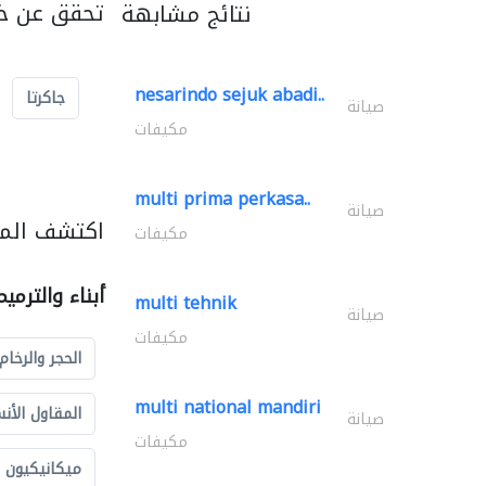
تحقق عن خد
نتائج مشابهة
nesarindo sejuk abadi..
جاكرتا
صيانة
مكيفات
multi prima perkasa..
صيانة
اكتشف المزي
مكيفات
أبناء والترمي
multi tehnik
صيانة
مكيفات
الحجر والرخام
multi national mandiri
المقاول الأن
صيانة
مكيفات
ميكانيكيون