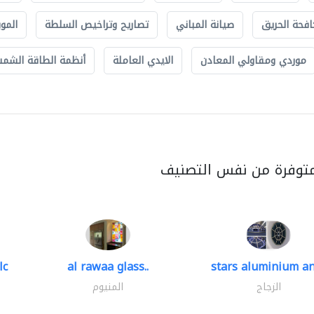
افحة الحريق
صيانة المباني
تصاريح وتراخيص السلطة
الموب
موردي ومقاولي المعادن
الايدي العاملة
أنظمة الطاقة الشمسي
متوفرة من نفس التصنيف
lc
al rawaa glass..
stars aluminium an
الزجاج
المنيوم