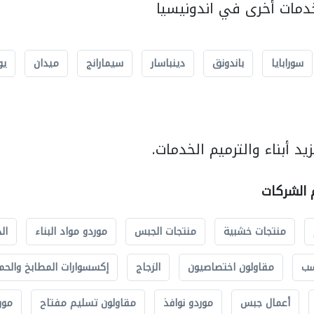
مات أخرى في اندونيسيا
سورابايا
باندونق
دينباسار
سيمارانج
ميدان
يو
د أبناء والترميم الخدمات.
م الشركات
منتجات خشبية
منتجات الجبس
موردو مواد البناء
ال
سب
مقاولون اختصاصيون
الزجاج
إكسسوارات المطابخ والحم
أعمال جبس
موردو نوافذ
مقاولون تسليم مفتاح
مور