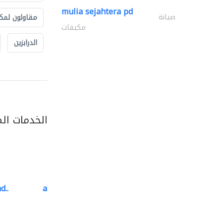
mulia sejahtera pd
صيانة
مقاولون لمك
مكيفات
الدرابزين
الخدمات ال
d..
al barary aluminum..
المنيوم