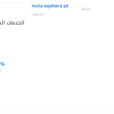
mulia sejahtera pd
صيانة
مكيفات
الخدمات ال
g..
chrysels decore llc
توريد الأقمشة والنسيج
ت