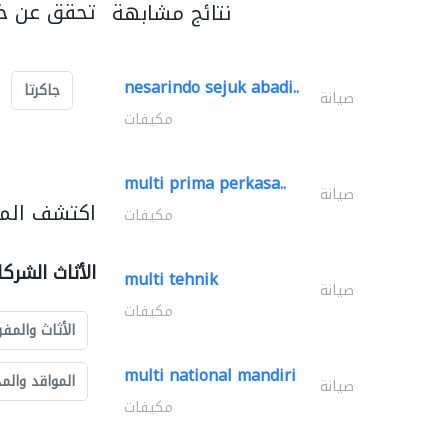
تحقق عن خد
نتائج مشابهة
nesarindo sejuk abadi..
جاكرتا
صيانة
مكيفات
multi prima perkasa..
صيانة
اكتشف المزي
مكيفات
الأثاث الشرك
multi tehnik
صيانة
مكيفات
الأثاث والمفر
multi national mandiri
المواقد والم
صيانة
مكيفات