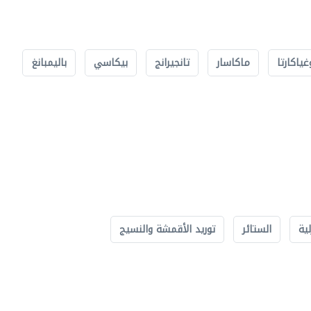
غياكارتا
ماكاسار
تانجيرانج
بيكاسي
باليمبانغ
لية
الستائر
توريد الأقمشة والنسيج