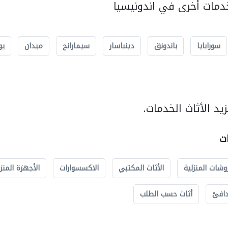
مات أخرى في اندونيسيا
سورابايا
باندونق
دينباسار
سيمارانج
ميدان
يو
د الأثاث الخدمات.
ات
وشات المنزلية
الأثاث المكتبي
الاكسسوارات
الأجهزة المنز
دافئ
أثاث حسب الطلب