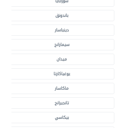
سورابايا
باندونق
دينباسار
سيمارانج
ميدان
يوغياكارتا
ماكاسار
تانجيرانج
بيكاسي