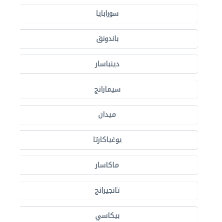
سورابايا
باندونق
دينباسار
سيمارانج
ميدان
يوغياكارتا
ماكاسار
تانجيرانج
بيكاسي