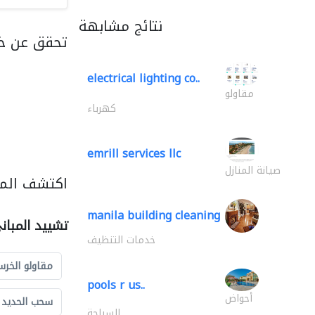
نتائج مشابهة
تحقق عن خد
electrical lighting co..
مقاولو
كهرباء
emrill services llc
صيانة المنازل
اكتشف المز
manila building cleaning
تشييد المبان
خدمات التنظيف
مقاولو الخرس
pools r us..
أحواض
سحب الحديد و
السباحة