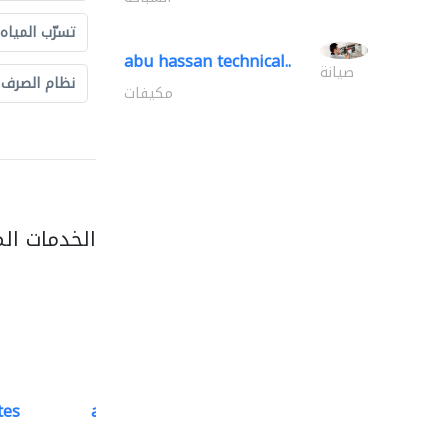
تسرّب المياه
abu hassan technical..
صيانة
نظام الصرف
مكيفات
الخدمات ال
tes
accurate bldh cont..
كبار المقاوليين