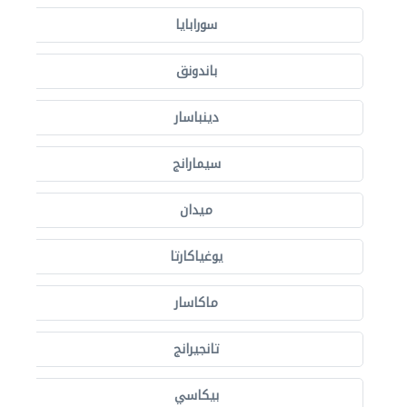
سورابايا
باندونق
دينباسار
سيمارانج
ميدان
يوغياكارتا
ماكاسار
تانجيرانج
بيكاسي