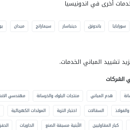
مات أخرى في اندونيسيا
سورابايا
باندونق
دينباسار
سيمارانج
ميدان
يو
يد تشييد المباني الخدمات.
ي الشركات
انة
هدم المباني
منتجات البلوك والخرسانة
مهندسي الانش
الفولاذ
السقالات
اختبار التربة
المولدات الكهربائية
كبار المقاوليين
الأبنية مسبقة الصنع
الحاويات
الحفري