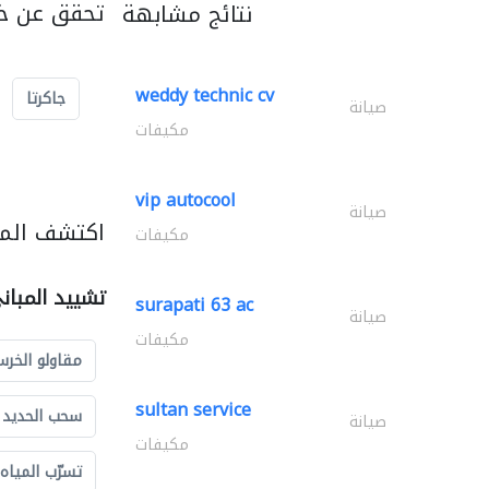
تحقق عن خد
نتائج مشابهة
weddy technic cv
جاكرتا
صيانة
مكيفات
vip autocool
صيانة
اكتشف المز
مكيفات
تشييد المبان
surapati 63 ac
صيانة
مكيفات
مقاولو الخرس
sultan service
سحب الحديد و
صيانة
مكيفات
تسرّب المياه