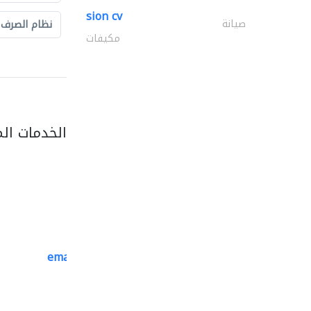
sion cv
صيانة
نظام الصرف
مكيفات
الخدمات ال
emanco constructions contracting
سحب الحديد والفولاذ