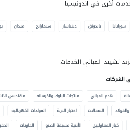
مات أخرى في اندونيسيا
سورابايا
باندونق
دينباسار
سيمارانج
ميدان
يو
يد تشييد المباني الخدمات.
ي الشركات
انة
هدم المباني
منتجات البلوك والخرسانة
مهندسي الانش
الفولاذ
السقالات
اختبار التربة
المولدات الكهربائية
كبار المقاوليين
الأبنية مسبقة الصنع
الحاويات
الحفري