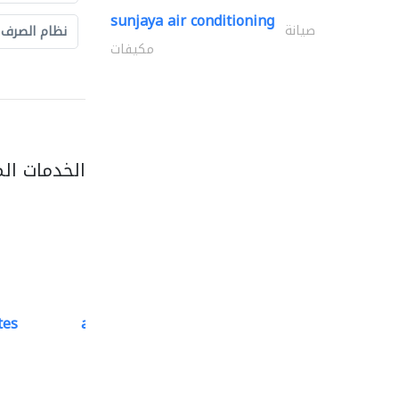
sunjaya air conditioning
صيانة
نظام الصرف
مكيفات
الخدمات ال
tes
accurate bldh cont..
كبار المقاوليين