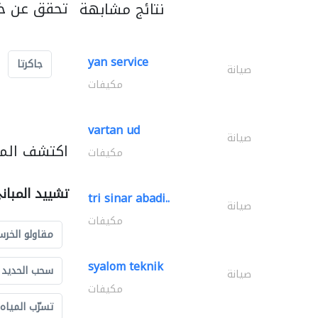
تحقق عن خد
نتائج مشابهة
yan service
جاكرتا
صيانة
مكيفات
vartan ud
صيانة
اكتشف المز
مكيفات
تشييد المبان
tri sinar abadi..
صيانة
مكيفات
مقاولو الخرس
syalom teknik
سحب الحديد و
صيانة
مكيفات
تسرّب المياه