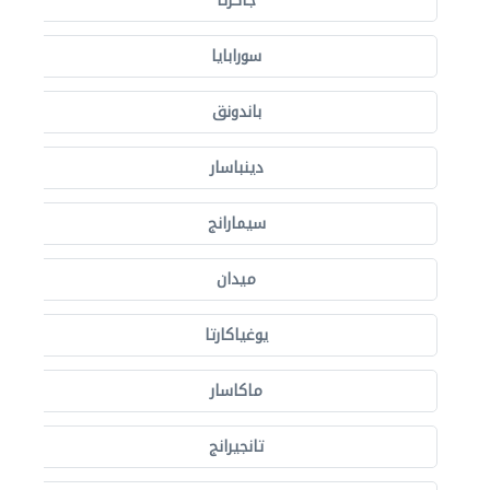
جاكرتا
سورابايا
باندونق
دينباسار
سيمارانج
ميدان
يوغياكارتا
ماكاسار
تانجيرانج