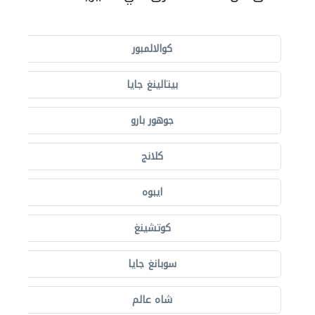
كوالالمبور
بيتالينغ جايا
جوهور بارو
كلانج
ايبوه
كوتشينغ
سوبانغ جايا
شاه عالم