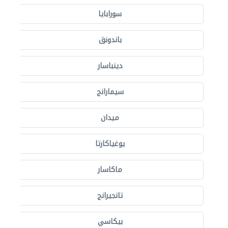
سورابايا
باندونق
دينباسار
سيمارانج
ميدان
يوغياكارتا
ماكاسار
تانجيرانج
بيكاسي