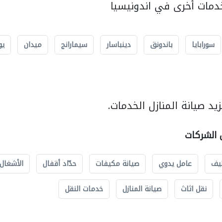
مات أخرى في اندونيسيا
سورابايا
باندونق
دينباسار
سيمارانج
ميدان
يو
د صيانة المنازل الخدمات.
ل الشركات
يف
عامل يدوي
صيانة مكيفات
حدّاد أقفال
الأشغال 
نقل اثاث
صيانة المنازل
خدمات النقل