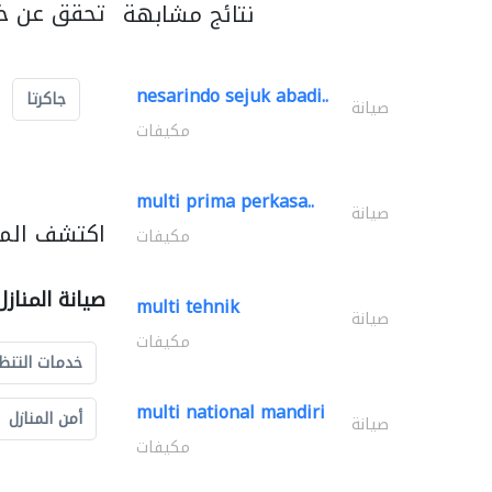
تحقق عن خد
نتائج مشابهة
nesarindo sejuk abadi..
جاكرتا
صيانة
مكيفات
multi prima perkasa..
صيانة
اكتشف المزي
مكيفات
صيانة المناز
multi tehnik
صيانة
مكيفات
خدمات التنظ
multi national mandiri
أمن المنازل
صيانة
مكيفات