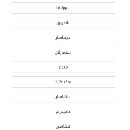
سورابايا
باندونق
دينباسار
سيمارانج
ميدان
يوغياكارتا
ماكاسار
تانجيرانج
بيكاسي