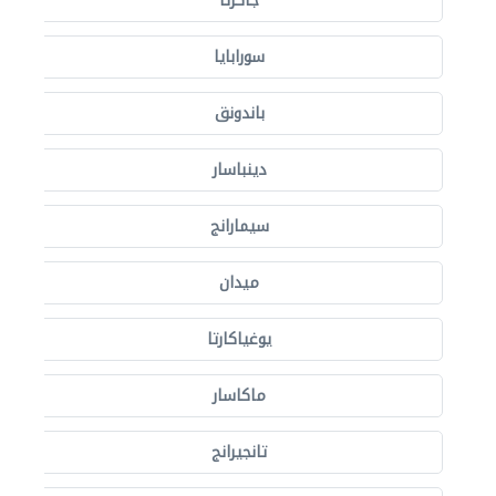
جاكرتا
سورابايا
باندونق
دينباسار
سيمارانج
ميدان
يوغياكارتا
ماكاسار
تانجيرانج