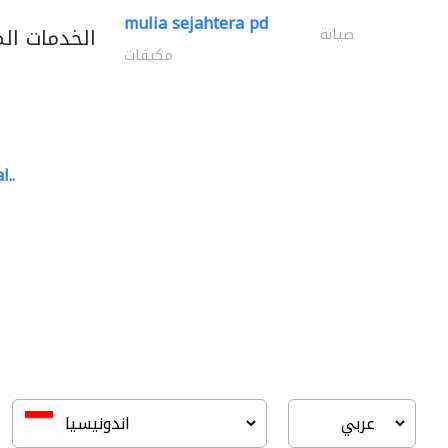
mulia sejahtera pd
الخدمات ال
صيانة
مكيفات
l..
great wall events
تنسيق حفلات