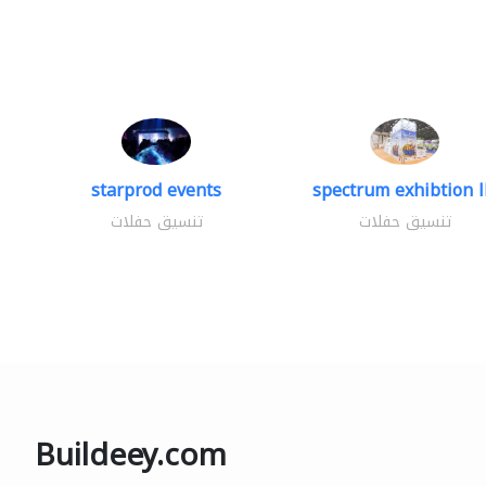
starprod events
spectrum exhibtion l
تنسيق حفلات
تنسيق حفلات
Buildeey.com