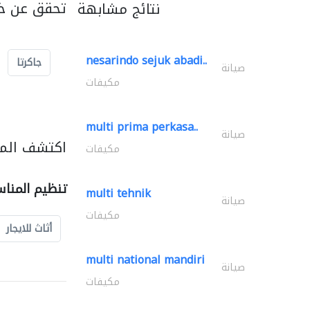
تحقق عن خد
نتائج مشابهة
nesarindo sejuk abadi..
جاكرتا
صيانة
مكيفات
multi prima perkasa..
صيانة
اكتشف المز
مكيفات
تنظيم المنا
multi tehnik
صيانة
مكيفات
أثاث للايجار
multi national mandiri
صيانة
مكيفات