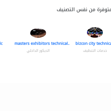
متوفرة من نفس التصنيف
lc
masters exhibitors technical..
bizcon city technica
خدمات التنظيف
الديكور الداخلي