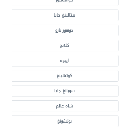
كوالالمبور
بيتالينغ جايا
جوهور بارو
كلانج
ايبوه
كوتشينغ
سوبانغ جايا
شاه عالم
بوتشونغ