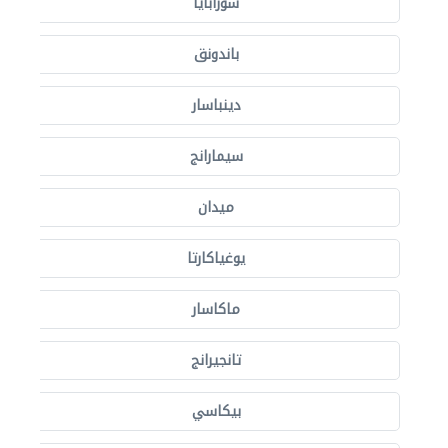
سورابايا
باندونق
دينباسار
سيمارانج
ميدان
يوغياكارتا
ماكاسار
تانجيرانج
بيكاسي