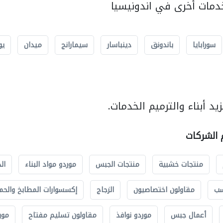
مات أخرى في اندونيسيا
سورابايا
باندونق
دينباسار
سيمارانج
ميدان
يو
د أبناء والترميم الخدمات.
م الشركات
منتجات خشبية
منتجات الجبس
موردو مواد البناء
ال
سب
مقاولون اختصاصيون
الزجاج
إكسسوارات المطابخ والحم
أعمال جبس
موردو نوافذ
مقاولون تسليم مفتاح
مور