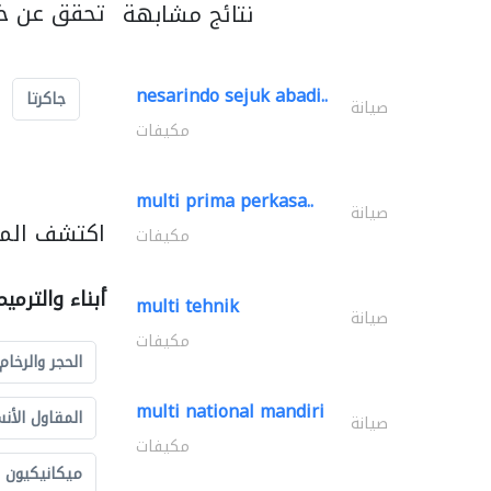
تحقق عن خد
نتائج مشابهة
nesarindo sejuk abadi..
جاكرتا
صيانة
مكيفات
multi prima perkasa..
صيانة
اكتشف المزي
مكيفات
أبناء والترمي
multi tehnik
صيانة
مكيفات
الحجر والرخام
multi national mandiri
المقاول الأن
صيانة
مكيفات
ميكانيكيون