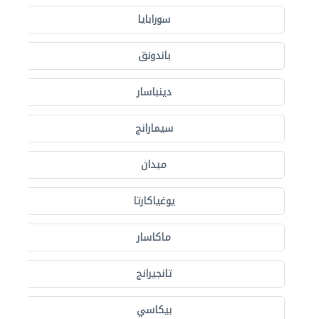
سورابايا
باندونق
دينباسار
سيمارانج
ميدان
يوغياكارتا
ماكاسار
تانجيرانج
بيكاسي