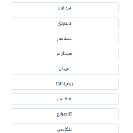
سورابايا
باندونق
دينباسار
سيمارانج
ميدان
يوغياكارتا
ماكاسار
تانجيرانج
بيكاسي