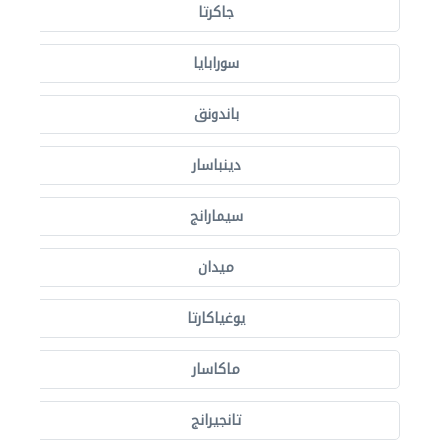
جاكرتا
سورابايا
باندونق
دينباسار
سيمارانج
ميدان
يوغياكارتا
ماكاسار
تانجيرانج