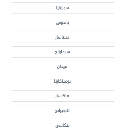
سورابايا
باندونق
دينباسار
سيمارانج
ميدان
يوغياكارتا
ماكاسار
تانجيرانج
بيكاسي