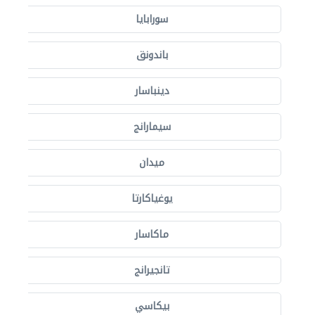
سورابايا
باندونق
دينباسار
سيمارانج
ميدان
يوغياكارتا
ماكاسار
تانجيرانج
بيكاسي