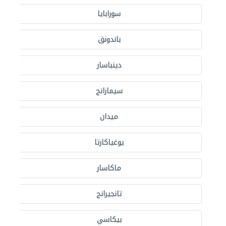
سورابايا
باندونق
دينباسار
سيمارانج
ميدان
يوغياكارتا
ماكاسار
تانجيرانج
بيكاسي