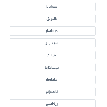
سورابايا
باندونق
دينباسار
سيمارانج
ميدان
يوغياكارتا
ماكاسار
تانجيرانج
بيكاسي