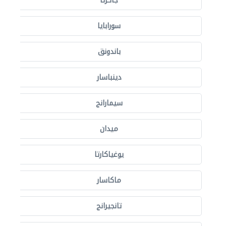
جاكرتا
سورابايا
باندونق
دينباسار
سيمارانج
ميدان
يوغياكارتا
ماكاسار
تانجيرانج