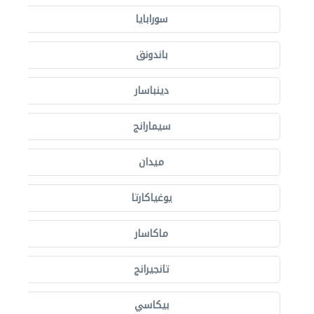
سورابايا
باندونق
دينباسار
سيمارانج
ميدان
يوغياكارتا
ماكاسار
تانجيرانج
بيكاسي