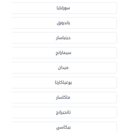
سورابايا
باندونق
دينباسار
سيمارانج
ميدان
يوغياكارتا
ماكاسار
تانجيرانج
بيكاسي