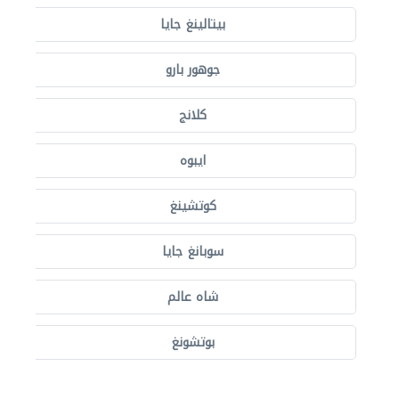
بيتالينغ جايا
جوهور بارو
كلانج
ايبوه
كوتشينغ
سوبانغ جايا
شاه عالم
بوتشونغ