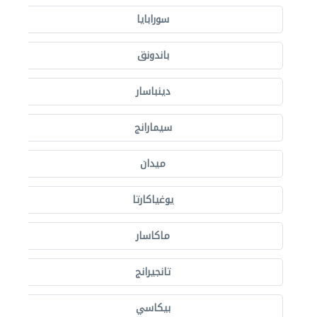
سورابايا
باندونق
دينباسار
سيمارانج
ميدان
يوغياكارتا
ماكاسار
تانجيرانج
بيكاسي