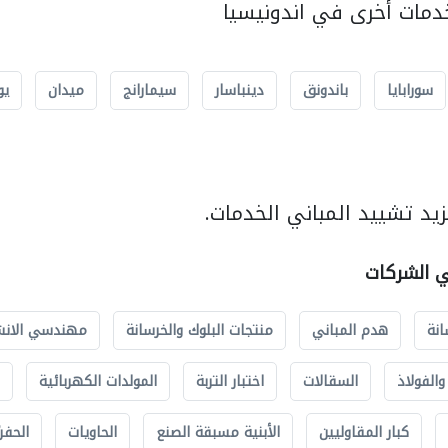
مات أخرى في اندونيسيا
سورابايا
باندونق
دينباسار
سيمارانج
ميدان
يو
يد تشييد المباني الخدمات.
ي الشركات
انة
هدم المباني
منتجات البلوك والخرسانة
مهندسي الانش
الفولاذ
السقالات
اختبار التربة
المولدات الكهربائية
كبار المقاوليين
الأبنية مسبقة الصنع
الحاويات
الحفري