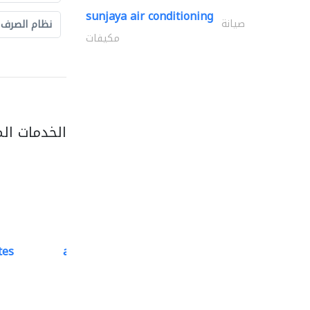
sunjaya air conditioning
صيانة
نظام الصرف
مكيفات
الخدمات ال
tes
accurate bldh cont..
كبار المقاوليين