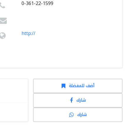
0-361-22-1599
http://
أضف للمفضلة
شارك
شارك