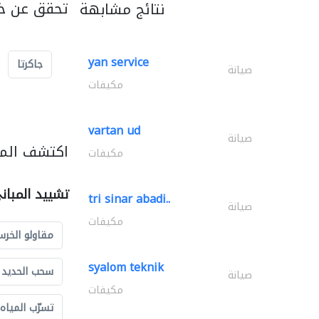
تحقق عن خد
نتائج مشابهة
yan service
جاكرتا
صيانة
مكيفات
vartan ud
صيانة
اكتشف المز
مكيفات
تشييد المبان
tri sinar abadi..
صيانة
مكيفات
مقاولو الخرس
syalom teknik
سحب الحديد و
صيانة
مكيفات
تسرّب المياه