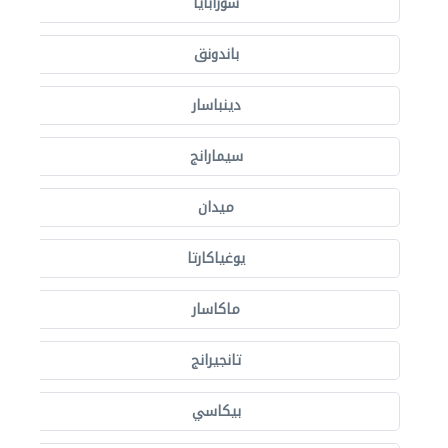
سورابايا
باندونق
دينباسار
سيمارانج
ميدان
يوغياكارتا
ماكاسار
تانجيرانج
بيكاسي