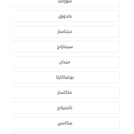
سورابايا
باندونق
دينباسار
سيمارانج
ميدان
يوغياكارتا
ماكاسار
تانجيرانج
بيكاسي