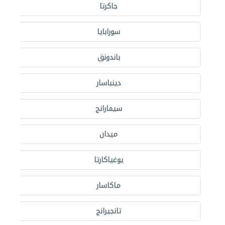
جاكرتا
سورابايا
باندونق
دينباسار
سيمارانج
ميدان
يوغياكارتا
ماكاسار
تانجيرانج