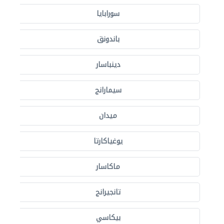
سورابايا
باندونق
دينباسار
سيمارانج
ميدان
يوغياكارتا
ماكاسار
تانجيرانج
بيكاسي