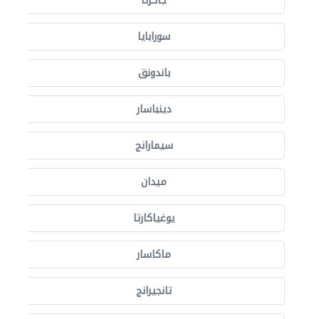
جاكرتا
سورابايا
باندونق
دينباسار
سيمارانج
ميدان
يوغياكارتا
ماكاسار
تانجيرانج