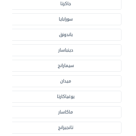
جاكرتا
سورابايا
باندونق
دينباسار
سيمارانج
ميدان
يوغياكارتا
ماكاسار
تانجيرانج