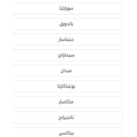
سورابايا
باندونق
دينباسار
سيمارانج
ميدان
يوغياكارتا
ماكاسار
تانجيرانج
بيكاسي