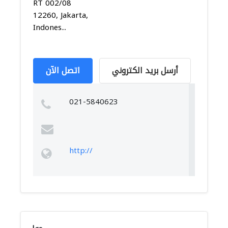
RT 002/08
12260, Jakarta,
Indones...
أرسل بريد الكتروني
اتصل الآن
021-5840623
http://