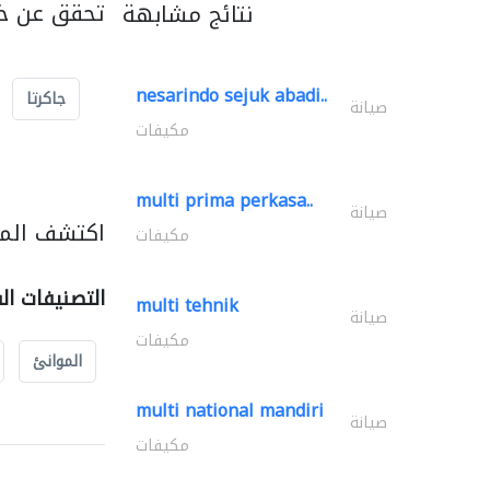
تحقق عن خد
نتائج مشابهة
nesarindo sejuk abadi..
جاكرتا
صيانة
مكيفات
multi prima perkasa..
صيانة
اكتشف المز
مكيفات
التصنيفات ال
multi tehnik
صيانة
مكيفات
الموانئ
multi national mandiri
صيانة
مكيفات