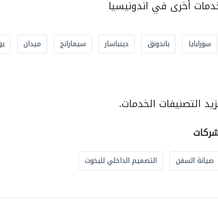
مات أخرى في اندونيسيا
سورابايا
باندونق
دينباسار
سيمارانج
ميدان
يو
يد التصنيفات الخدمات.
شركات
صيانة السفن
التصميم الداخلي لليخوت