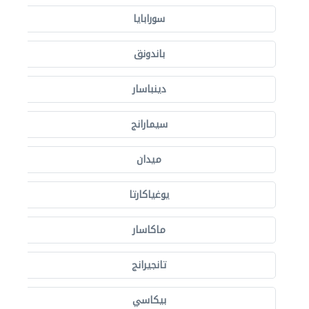
سورابايا
باندونق
دينباسار
سيمارانج
ميدان
يوغياكارتا
ماكاسار
تانجيرانج
بيكاسي