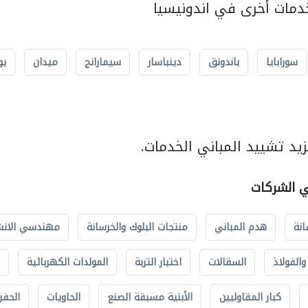
مات أخرى في اندونيسيا
سورابايا
باندونق
دينباسار
سيمارانج
ميدان
يو
يد تشييد المباني الخدمات.
ي الشركات
انة
هدم المباني
منتجات البلوك والخرسانة
مهندسي الانش
الفولاذ
السقالات
اختبار التربة
المولدات الكهربائية
كبار المقاوليين
الأبنية مسبقة الصنع
الحاويات
الحفري