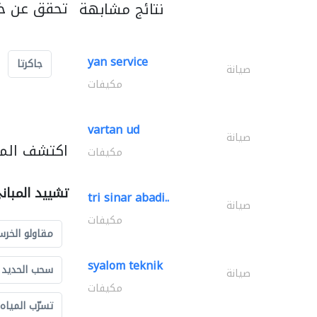
تحقق عن خد
نتائج مشابهة
yan service
جاكرتا
صيانة
مكيفات
vartan ud
صيانة
اكتشف المز
مكيفات
تشييد المبان
tri sinar abadi..
صيانة
مكيفات
مقاولو الخرس
syalom teknik
سحب الحديد و
صيانة
مكيفات
تسرّب المياه