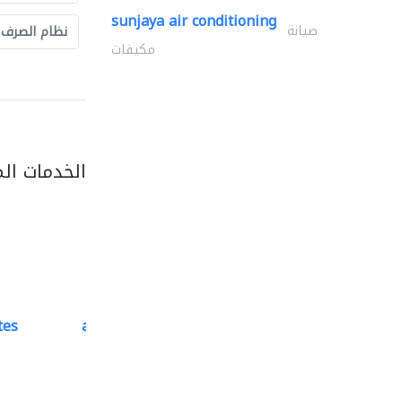
sunjaya air conditioning
صيانة
نظام الصرف
مكيفات
الخدمات ال
tes
accurate bldh cont..
كبار المقاوليين