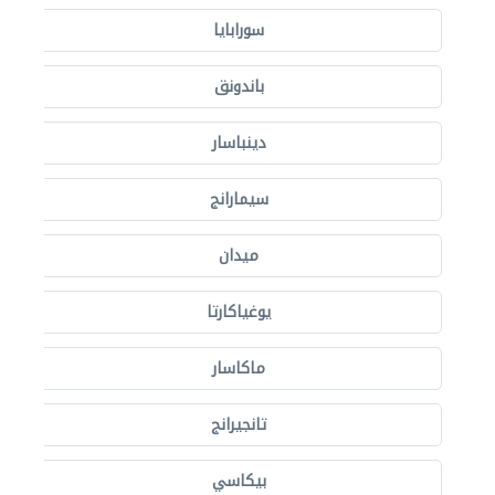
سورابايا
باندونق
دينباسار
سيمارانج
ميدان
يوغياكارتا
ماكاسار
تانجيرانج
بيكاسي