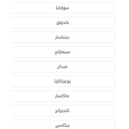
سورابايا
باندونق
دينباسار
سيمارانج
ميدان
يوغياكارتا
ماكاسار
تانجيرانج
بيكاسي