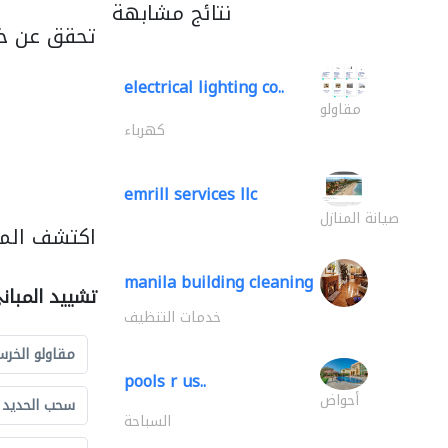
نتائج مشابهة
تحقق عن خد
electrical lighting co..
مقاولو
كهرباء
emrill services llc
صيانة المنازل
اكتشف المز
manila building cleaning
تشييد المبان
خدمات التنظيف
مقاولو الخرس
pools r us..
أحواض
سحب الحديد و
السباحة