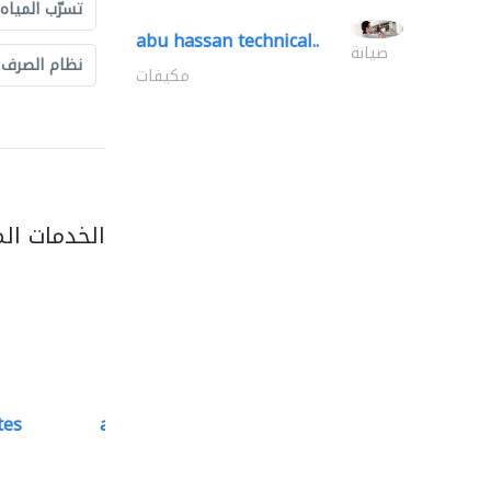
تسرّب المياه
abu hassan technical..
صيانة
نظام الصرف
مكيفات
الخدمات ال
tes
accurate bldh cont..
كبار المقاوليين