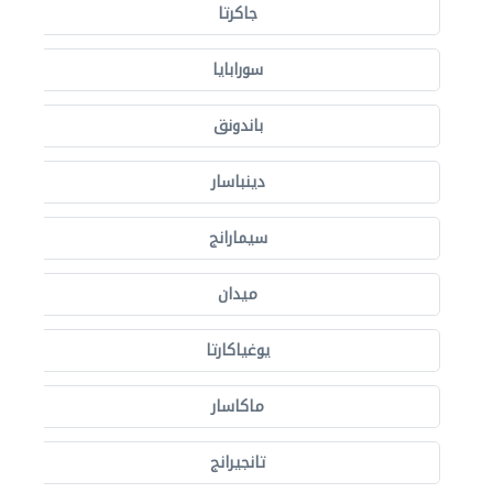
جاكرتا
سورابايا
باندونق
دينباسار
سيمارانج
ميدان
يوغياكارتا
ماكاسار
تانجيرانج