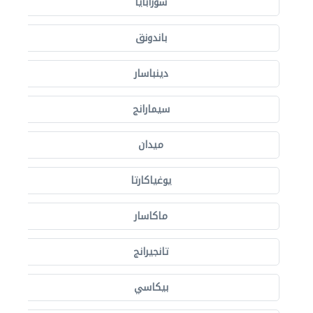
سورابايا
باندونق
دينباسار
سيمارانج
ميدان
يوغياكارتا
ماكاسار
تانجيرانج
بيكاسي