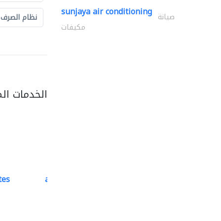
sunjaya air conditioning
صيانة
نظام الصرف
مكيفات
الخدمات ال
tes
accurate bldh cont..
كبار المقاوليين