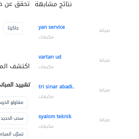
تحقق عن خد
نتائج مشابهة
yan service
جاكرتا
صيانة
مكيفات
vartan ud
صيانة
اكتشف المز
مكيفات
تشييد المبان
tri sinar abadi..
صيانة
مكيفات
مقاولو الخرس
syalom teknik
سحب الحديد و
صيانة
مكيفات
تسرّب المياه