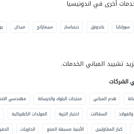
مات أخرى في اندونيسيا
سورابايا
باندونق
دينباسار
سيمارانج
ميدان
يو
يد تشييد المباني الخدمات.
ي الشركات
انة
هدم المباني
منتجات البلوك والخرسانة
مهندسي الانش
الفولاذ
السقالات
اختبار التربة
المولدات الكهربائية
كبار المقاوليين
الأبنية مسبقة الصنع
الحاويات
الحفري