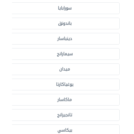
سورابايا
باندونق
دينباسار
سيمارانج
ميدان
يوغياكارتا
ماكاسار
تانجيرانج
بيكاسي