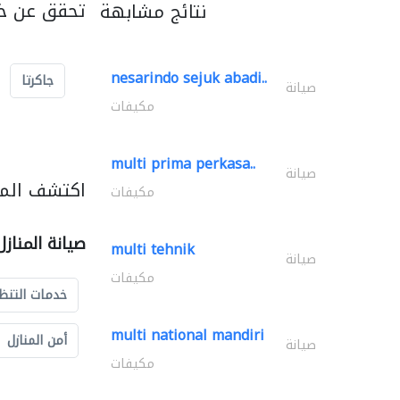
تحقق عن خد
نتائج مشابهة
nesarindo sejuk abadi..
جاكرتا
صيانة
مكيفات
multi prima perkasa..
صيانة
اكتشف المزي
مكيفات
صيانة المناز
multi tehnik
صيانة
مكيفات
خدمات التنظ
multi national mandiri
أمن المنازل
صيانة
مكيفات