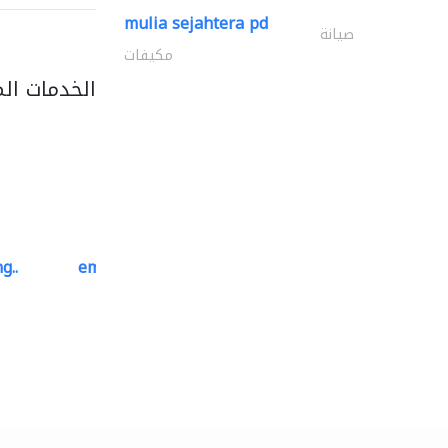
mulia sejahtera pd
صيانة
مكيفات
الخدمات ال
g..
emerald star cleaning..
خدمات التنظيف