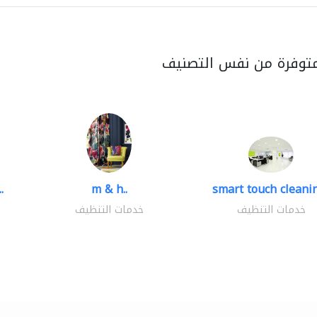
متوفرة من نفس التصنيف
.
m & h..
smart touch cleanin
خدمات التنظيف
خدمات التنظيف