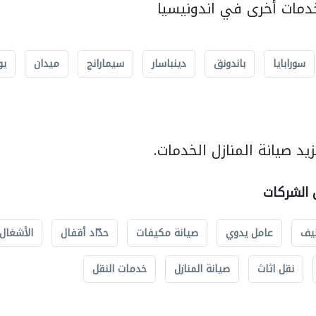
مات أخرى في اندونيسيا
سورابايا
باندونق
دينباسار
سيمارانج
ميدان
يو
د صيانة المنازل الخدمات.
ل الشركات
يف
عامل يدوي
صيانة مكيفات
حدّاد أقفال
الأشغال 
نقل اثاث
صيانة المنازل
خدمات النقل