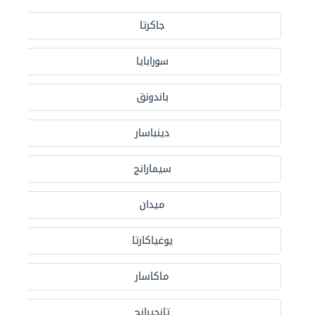
جاكرتا
سورابايا
باندونق
دينباسار
سيمارانج
ميدان
يوغياكارتا
ماكاسار
تانجيرانج